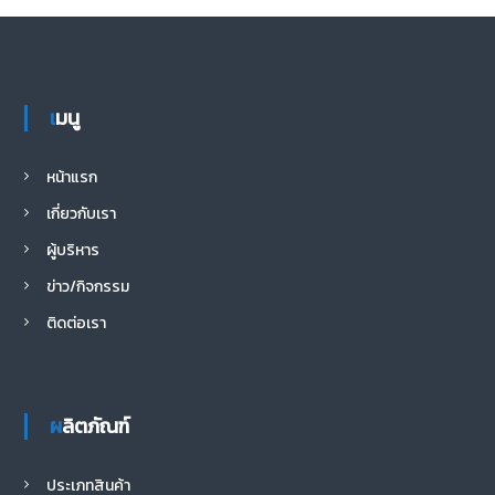
ce
wi
nt
n
h
e
el
k
n
h
b
tt
er
e
at
C
e
y
ke
ar
o
er
es
s
h
gr
p
dI
e
o
t
A
at
a
e
n
เมนู
k
p
m
p
หน้าแรก
เกี่ยวกับเรา
ผู้บริหาร
ข่าว/กิจกรรม
ติดต่อเรา
ผลิตภัณฑ์
ประเภทสินค้า