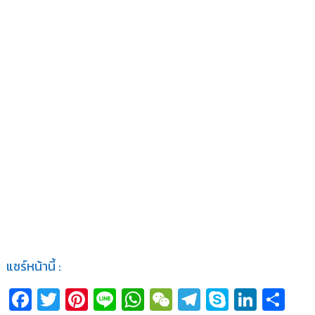
แชร์หน้านี้ :
Fa
T
Pi
Li
W
W
T
S
Li
S