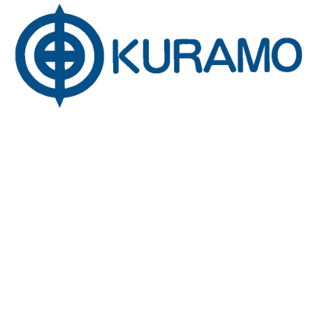
น
จำ
แ
กั
น
ด
ล
จำ
กั
ด