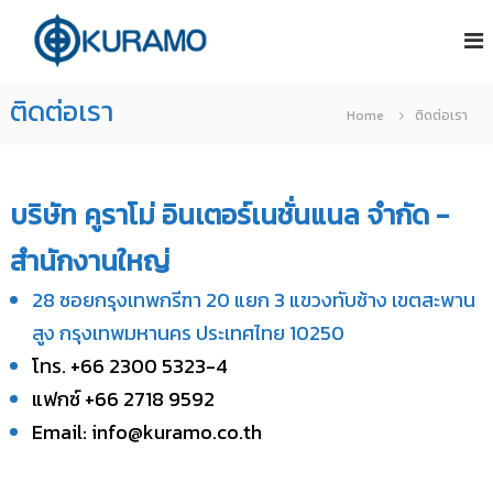
S
บ
บ
ริ
ริ
k
ษั
ษั
i
ท
ท
ติดต่อเรา
คู
p
Home
ติดต่อเรา
คู
ร
t
ร
า
โ
า
o
ม่
โ
บริษัท คูราโม่ อินเตอร์เนชั่นแนล จำกัด -
c
อิ
ม่
น
o
สำนักงานใหญ่
อิ
เ
n
น
ต
28 ซอยกรุงเทพกรีฑา 20 แยก 3 แขวงทับช้าง เขตสะพาน
อ
เ
t
ร์
สูง กรุงเทพมหานคร ประเทศไทย 10250
ต
e
เ
อ
โทร. +66 2300 5323-4
น
n
ร์
ชั่
แฟกซ์ +66 2718 9592
t
เ
น
Email:
info@kuramo.co.th
แ
น
น
ชั่
ล