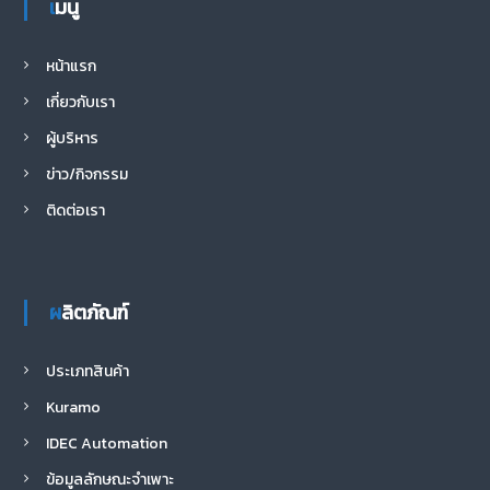
o
t
A
at
a
e
n
น
เมนู
จำ
แ
k
p
m
กั
น
ด
p
หน้าแรก
ล
เกี่ยวกับเรา
จำ
กั
ผู้บริหาร
ด
ข่าว/กิจกรรม
ติดต่อเรา
ผลิตภัณฑ์
ประเภทสินค้า
Kuramo
IDEC Automation
ข้อมูลลักษณะจำเพาะ