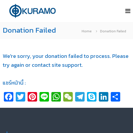
S
บ
บ
ริ
ริ
k
ษั
ษั
i
ท
ท
Donation Failed
คู
p
Home
Donation Failed
คู
ร
t
ร
า
โ
า
o
ม่
โ
We're sorry, your donation failed to process. Please
c
อิ
ม่
try again or contact site support.
น
o
อิ
เ
n
น
ต
แชร์หน้านี้ :
อ
เ
t
ร์
ต
e
Fa
T
Pi
Li
W
W
T
S
Li
S
เ
อ
น
n
ce
wi
nt
n
h
e
el
k
n
h
ร์
ชั่
t
เ
b
tt
er
e
at
C
e
y
ke
ar
น
แ
น
o
er
es
s
h
gr
p
dI
e
น
ชั่
ล