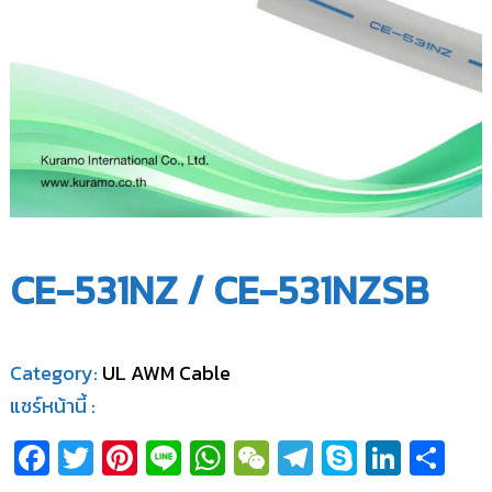
น
จำ
แ
กั
น
ด
ล
จำ
กั
ด
CE-531NZ / CE-531NZSB
Category:
UL AWM Cable
แชร์หน้านี้ :
Fa
T
Pi
Li
W
W
T
S
Li
S