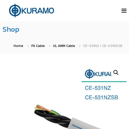
S
บ
บ
ริ
ริ
k
ษั
ษั
i
ท
ท
Shop
คู
p
คู
ร
t
ร
า
โ
า
o
Home
FA Cable
UL AWM Cable
CE-531NZ / CE-531NZSB
ม่
โ
c
อิ
ม่
น
o
อิ
เ
n
น
ต
อ
เ
t
ร์
ต
e
เ
อ
น
n
ร์
ชั่
t
เ
น
แ
น
น
ชั่
ล