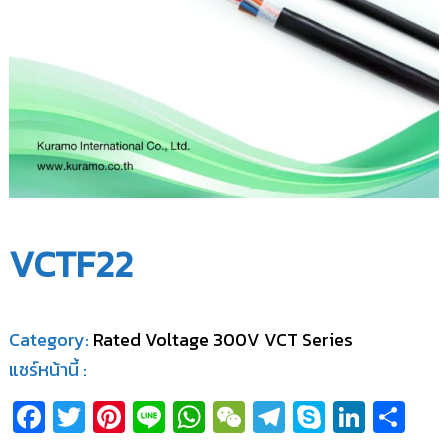
น
จำ
แ
กั
น
ด
ล
จำ
กั
ด
VCTF22
Category:
Rated Voltage 300V VCT Series
แชร์หน้านี้ :
Fa
T
Pi
Li
W
W
T
S
Li
S