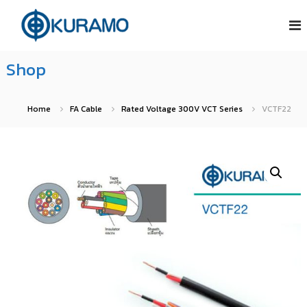
S
บ
บ
ริ
ริ
k
ษั
ษั
i
ท
ท
Shop
คู
p
คู
ร
t
ร
า
โ
า
o
Home
FA Cable
Rated Voltage 300V VCT Series
VCTF22
ม่
โ
c
อิ
ม่
น
o
อิ
เ
n
น
ต
อ
เ
t
ร์
ต
e
เ
อ
น
n
ร์
ชั่
t
เ
น
แ
น
น
ชั่
ล